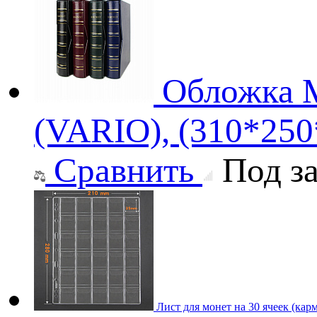
Обложка M
(VARIO), (310*250
Сравнить
Под за
Лист для монет на 30 ячеек (кар