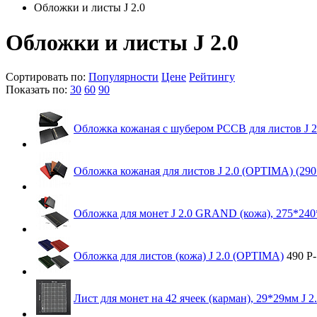
Обложки и листы J 2.0
Обложки и листы J 2.0
Сортировать по:
Популярности
Цене
Рейтингу
Показать по:
30
60
90
Обложка кожаная с шубером РССВ для листов J 
Обложка кожаная для листов J 2.0 (OPTIMA) (29
Обложка для монет J 2.0 GRAND (кожа), 275*24
Обложка для листов (кожа) J 2.0 (OPTIMA)
490
Р
-
Лист для монет на 42 ячеек (карман), 29*29мм J 2