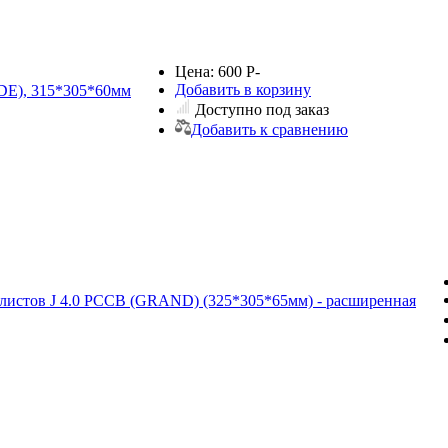
Цена:
600
Р
-
Добавить в корзину
DE), 315*305*60мм
Доступно под заказ
Добавить к сравнению
 листов J 4.0 PCCB (GRAND) (325*305*65мм) - расширенная