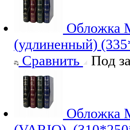
Обложка M
(удлиненный) (33
Сравнить
Под за
Обложка M
(VARIO), (310*250