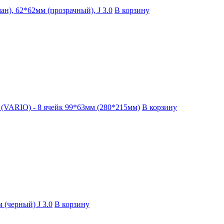
ан), 62*62мм (прозрачный), J 3.0
В корзину
) (VARIO) - 8 ячейк 99*63мм (280*215мм)
В корзину
 (черный) J 3.0
В корзину