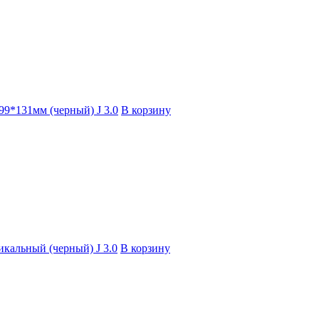
99*131мм (черный) J 3.0
В корзину
икальный (черный) J 3.0
В корзину