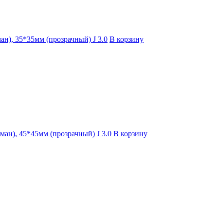
ман), 35*35мм (прозрачный) J 3.0
В корзину
рман), 45*45мм (прозрачный) J 3.0
В корзину