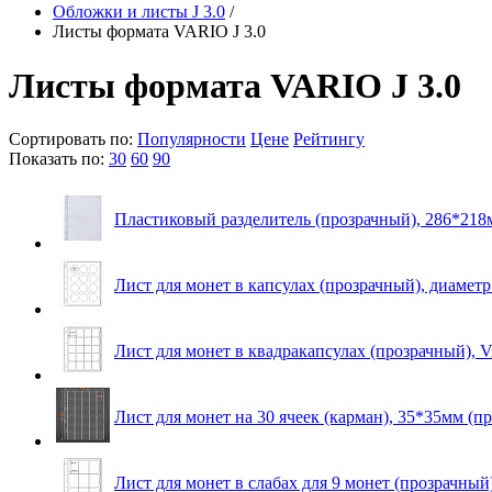
Обложки и листы J 3.0
/
Листы формата VARIO J 3.0
Листы формата VARIO J 3.0
Сортировать по:
Популярности
Цене
Рейтингу
Показать по:
30
60
90
Пластиковый разделитель (прозрачный), 286*218
Лист для монет в капсулах (прозрачный), диаметр
Лист для монет в квадракапсулах (прозрачный),
Лист для монет на 30 ячеек (карман), 35*35мм (пр
Лист для монет в слабах для 9 монет (прозрачны