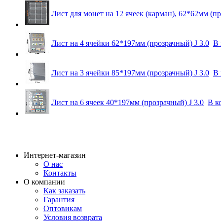
Лист для монет на 12 ячеек (карман), 62*62мм (пр
Лист на 4 ячейки 62*197мм (прозрачный) J 3.0
В 
Лист на 3 ячейки 85*197мм (прозрачный) J 3.0
В 
Лист на 6 ячеек 40*197мм (прозрачный) J 3.0
В к
Интернет-магазин
О нас
Контакты
О компании
Как заказать
Гарантия
Оптовикам
Условия возврата