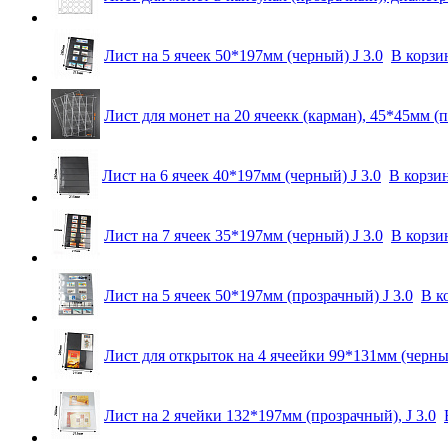
Лист на 5 ячеек 50*197мм (черный) J 3.0
В корзи
Лист для монет на 20 ячеекк (карман), 45*45мм (п
Лист на 6 ячеек 40*197мм (черный) J 3.0
В корзи
Лист на 7 ячеек 35*197мм (черный) J 3.0
В корзи
Лист на 5 ячеек 50*197мм (прозрачный) J 3.0
В к
Лист для открыток на 4 ячеейки 99*131мм (черный
Лист на 2 ячейки 132*197мм (прозрачный), J 3.0