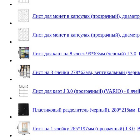
Лист для монет в капсулах (прозрачный), диамет
Лист для монет в капсулах (прозрачный), диаметр
Лист для карт на 8 ячеек 99*63мм (черный) J 3.0
Лист на 3 ячейки 278*62мм, вертикальный (черны
Лист для карт J 3.0 (прозрачный) (VARIO) - 8 яч
Пластиковый разделитель (черный), 280*215мм
Лист на 1 ячейку 265*197мм (прозрачный) J 3.0
В