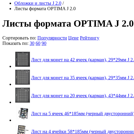
Обложки и листы J 2.0
/
Листы формата OPTIMA J 2.0
Листы формата OPTIMA J 2.0
Сортировать по:
Популярности
Цене
Рейтингу
Показать по:
30
60
90
Лист для монет на 42 ячеек (карман), 29*29мм J 2
Лист для монет на 35 ячеек (карман), 29*35мм J 2
Лист для монет на 20 ячеек (карман), 43*44мм J 2
Лист на 5 ячеек 46*185мм (черный двусторонний) 
Лист на 4 ячейки 58*185мм (черный двусторонний