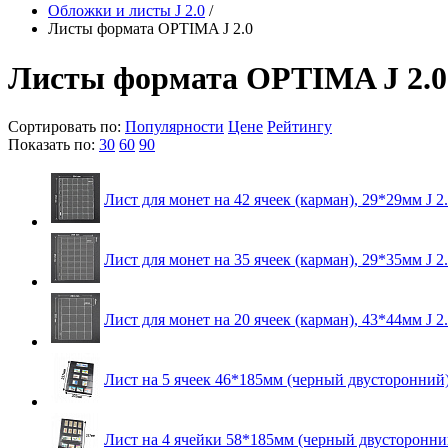
Обложки и листы J 2.0
/
Листы формата OPTIMA J 2.0
Листы формата OPTIMA J 2.0
Сортировать по:
Популярности
Цене
Рейтингу
Показать по:
30
60
90
Лист для монет на 42 ячеек (карман), 29*29мм J 2
Лист для монет на 35 ячеек (карман), 29*35мм J 2
Лист для монет на 20 ячеек (карман), 43*44мм J 2
Лист на 5 ячеек 46*185мм (черный двусторонний) 
Лист на 4 ячейки 58*185мм (черный двусторонний