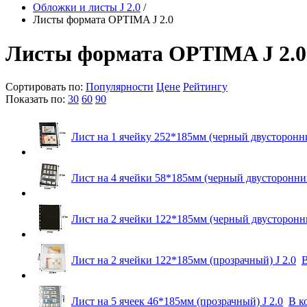
Обложки и листы J 2.0
/
Листы формата OPTIMA J 2.0
Листы формата OPTIMA J 2.0
Сортировать по:
Популярности
Цене
Рейтингу
Показать по:
30
60
90
Лист на 1 ячейку 252*185мм (черный двусторонни
Лист на 4 ячейки 58*185мм (черный двусторонний
Лист на 2 ячейки 122*185мм (черный двусторонни
Лист на 2 ячейки 122*185мм (прозрачный) J 2.0
В
Лист на 5 ячеек 46*185мм (прозрачный) J 2.0
В к