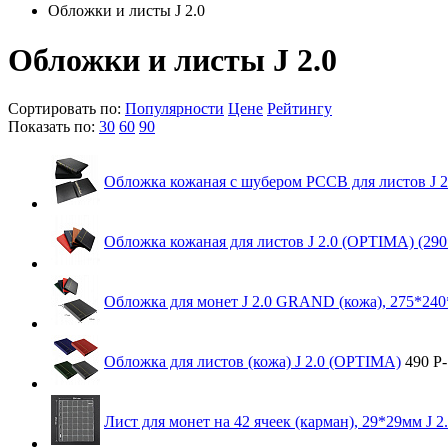
Обложки и листы J 2.0
Обложки и листы J 2.0
Сортировать по:
Популярности
Цене
Рейтингу
Показать по:
30
60
90
Обложка кожаная с шубером РССВ для листов J 
Обложка кожаная для листов J 2.0 (OPTIMA) (29
Обложка для монет J 2.0 GRAND (кожа), 275*24
Обложка для листов (кожа) J 2.0 (OPTIMA)
490
Р
-
Лист для монет на 42 ячеек (карман), 29*29мм J 2