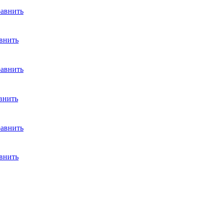
авнить
внить
авнить
внить
авнить
внить