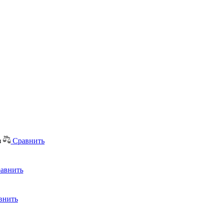
з
Сравнить
авнить
внить