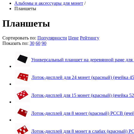
Альбомы и аксессуары для монет
/
Планшеты
Планшеты
Сортировать по:
Популярности
Цене
Рейтингу
Показать по:
30
60
90
Универсальный планшет на деревянной раме для 
Лоток-дисплей для 24 монет (красный) (ячейка 4
Лоток-дисплей для 15 монет (красный) (ячейка 5
Лоток-дисплей для 8 монет (красный) PCCB (яче
Лоток-дисплей для 8 монет в слабах (красный) Р