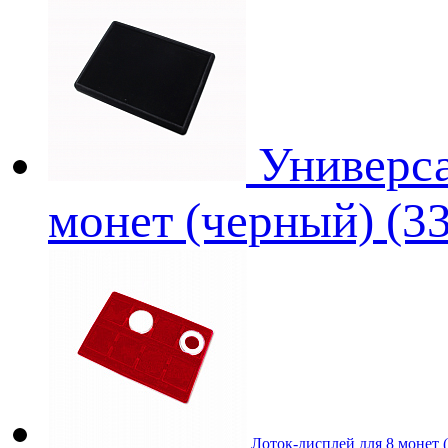
Универса
монет (черный) (3
Лоток-дисплей для 8 монет 