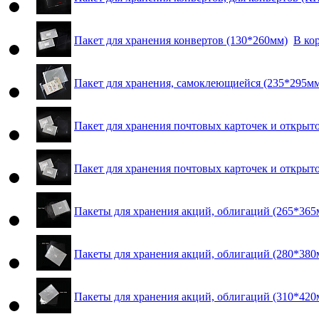
Пакет для хранения конвертов (130*260мм)
В ко
Пакет для хранения, самоклеющиейся (235*295м
Пакет для хранения почтовых карточек и открыт
Пакет для хранения почтовых карточек и открыт
Пакеты для хранения акций, облигаций (265*365
Пакеты для хранения акций, облигаций (280*380
Пакеты для хранения акций, облигаций (310*420