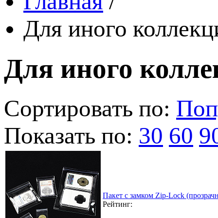
Главная
/
Для иного коллек
Для иного колл
Сортировать по:
Поп
Показать по:
30
60
9
Пакет с замком Zip-Lock (прозра
Рейтинг: