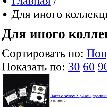
Главная
/
Для иного коллек
Для иного колл
Сортировать по:
Поп
Показать по:
30
60
9
Пакет с замком Zip-Lock (прозра
Рейтинг: