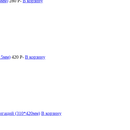
6мм)
280
Р
-
В корзину
15мм)
420
Р
-
В корзину
лигаций (310*420мм)
В корзину