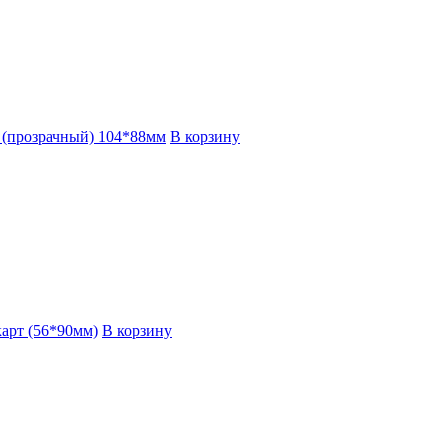
k (прозрачный) 104*88мм
В корзину
арт (56*90мм)
В корзину