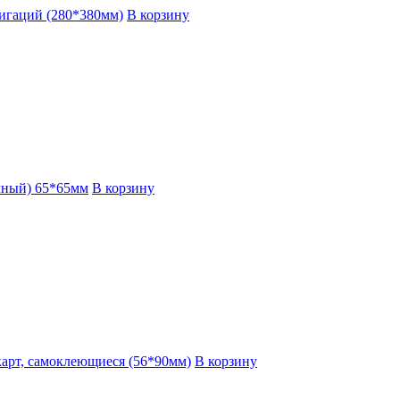
лигаций (280*380мм)
В корзину
ачный) 65*65мм
В корзину
карт, самоклеющиеся (56*90мм)
В корзину