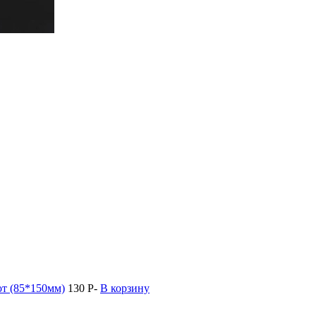
от (85*150мм)
130
P
-
В корзину