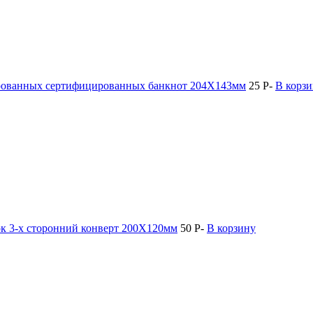
ированных сертифицированных банкнот 204Х143мм
25
P
-
В корз
ок 3-х сторонний конверт 200X120мм
50
P
-
В корзину