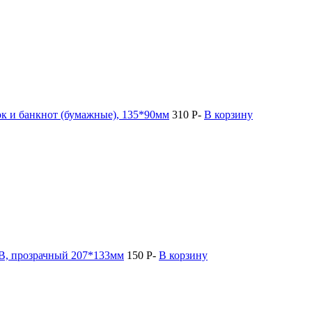
к и банкнот (бумажные), 135*90мм
310
P
-
В корзину
 В, прозрачный 207*133мм
150
P
-
В корзину