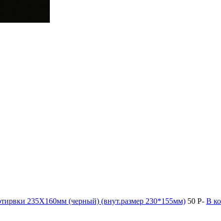
ртирвки 235X160мм (черный) (внут.размер 230*155мм)
50
P
-
В к