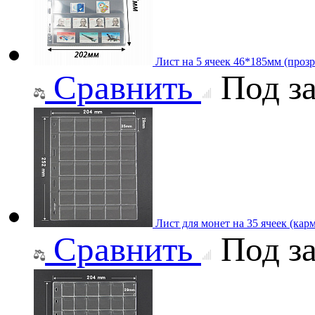
Лист на 5 ячеек 46*185мм (прозр
Сравнить
Под за
Лист для монет на 35 ячеек (карм
Сравнить
Под за