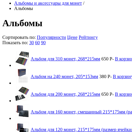
Альбомы и аксессуары для монет
/
Альбомы
Альбомы
Сортировать по:
Популярности
Цене
Рейтингу
Показать по:
30
60
90
Альбом для 310 монет, 268*215мм
650
Р
-
В корзи
Альбом на 240 монет, 205*153мм
380
Р
-
В корзин
Альбом для 200 монет, 268*215мм
650
Р
-
В корзи
Альбом для 160 монет, смешанный 215*175мм (ра
Альбом для 120 монет, 215*175мм (размер ячейк