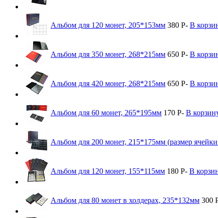
Альбом для 120 монет, 205*153мм
380
Р
-
В корзи
Альбом для 350 монет, 268*215мм
650
Р
-
В корзи
Альбом для 420 монет, 268*215мм
650
Р
-
В корзи
Альбом для 60 монет, 265*195мм
170
Р
-
В корзин
Альбом для 200 монет, 215*175мм (размер ячейк
Альбом для 120 монет, 155*115мм
180
Р
-
В корзи
Альбом для 80 монет в холдерах, 235*132мм
300